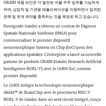
GRAIN 제품 라인은 더 발전된 자율 우주 임무를 가능하게
하며, 상업적 및 기관용 애플리케이션을 지원하면서 엄격한
전력 및 무게 제약을 충족하는 것을 목표로 하고 있습니다.
Frontgrade Gaisler a obtenu un contrat de l'Agence
Spatiale Nationale Suédoise (SNSA) pour
commercialiser le premier dispositif
neuromorphique System on Chip (SoC) pour des
applications spatiales. L'entreprise a lancé sa nouvelle
gamme de produits GRAIN (Gaisler Research Artificial
Intelligence NOEL-V), avec le Gr801 SoC comme
premier dispositif.
Le Gr801 intègre la technologie neuromorphique
Akida™ de BrainChip avec le processeur RISC-V
NOEL-V de Gaisler dans un seul circuit intégré, conçu