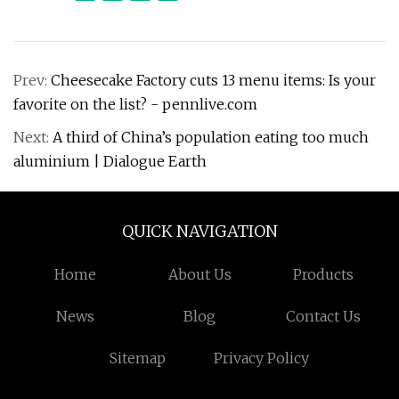
Prev:
Cheesecake Factory cuts 13 menu items: Is your
favorite on the list? - pennlive.com
Next:
A third of China’s population eating too much
aluminium | Dialogue Earth
QUICK NAVIGATION
Home
About Us
Products
News
Blog
Contact Us
Sitemap
Privacy Policy